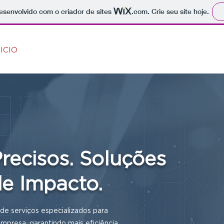
 desenvolvido com o criador de sites
.com
. Crie seu site hoje.
NICIO
SOBRE
SERVIÇOS
recisos. Soluções
de Impacto.
 serviços especializados para
empresa, garantindo mais eficiência,